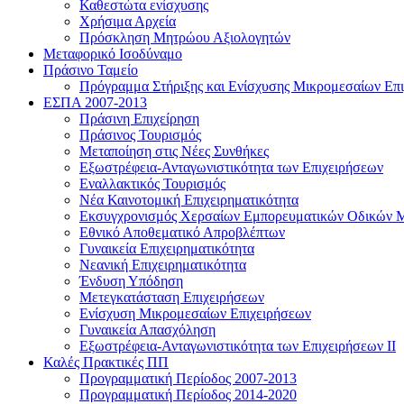
Καθεστώτα ενίσχυσης
Χρήσιμα Αρχεία
Πρόσκληση Μητρώου Αξιολογητών
Μεταφορικό Ισοδύναμο
Πράσινο Ταμείο
Πρόγραμμα Στήριξης και Ενίσχυσης Μικρομεσαίων Επι
ΕΣΠΑ 2007-2013
Πράσινη Επιχείρηση
Πράσινος Τουρισμός
Μεταποίηση στις Νέες Συνθήκες
Εξωστρέφεια-Ανταγωνιστικότητα των Επιχειρήσεων
Εναλλακτικός Τουρισμός
Νέα Καινοτομική Επιχειρηματικότητα
Εκσυγχρονισμός Χερσαίων Εμπορευματικών Οδικών 
Εθνικό Αποθεματικό Απροβλέπτων
Γυναικεία Επιχειρηματικότητα
Νεανική Επιχειρηματικότητα
Ένδυση Υπόδηση
Μετεγκατάσταση Επιχειρήσεων
Ενίσχυση Μικρομεσαίων Επιχειρήσεων
Γυναικεία Απασχόληση
Εξωστρέφεια-Ανταγωνιστικότητα των Επιχειρήσεων ΙΙ
Καλές Πρακτικές ΠΠ
Προγραμματική Περίοδος 2007-2013
Προγραμματική Περίοδος 2014-2020