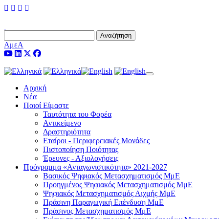
Αναζήτηση
ΑμεΑ
Toggle navigation
Αρχική
Νέα
Ποιοί Είμαστε
Ταυτότητα του Φορέα
Αντικείμενο
Δραστηριότητα
Εταίροι - Περιφερειακές Μονάδες
Πιστοποίηση Ποιότητας
Έρευνες - Αξιολογήσεις
Πρόγραμμα «Ανταγωνιστικότητα» 2021-2027
Βασικός Ψηφιακός Μετασχηματισμός ΜμΕ
Προηγμένος Ψηφιακός Μετασχηματισμός ΜμΕ
Ψηφιακός Μετασχηματισμός Αιχμής ΜμΕ
Πράσινη Παραγωγική Επένδυση ΜμΕ
Πράσινος Μετασχηματισμός ΜμΕ