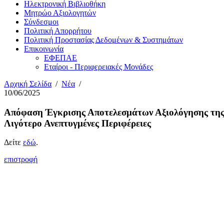
Ηλεκτρονική Βιβλιοθήκη
Μητρώο Αξιολογητών
Σύνδεσμοι
Πολιτική Απορρήτου
Πολιτική Προστασίας Δεδομένων & Συστημάτων
Επικοινωνία
ΕΦΕΠΑΕ
Εταίροι - Περιφερειακές Μονάδες
Αρχική Σελίδα
/
Νέα
/
10/06/2025
Απόφαση Έγκρισης Αποτελεσμάτων Αξιολόγησης της 
Λιγότερο Ανεπτυγμένες Περιφέρειες
Δείτε
εδώ
.
επιστροφή