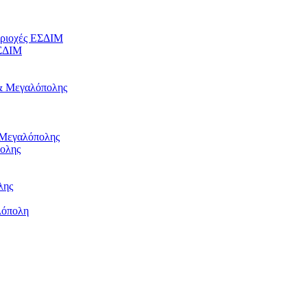
εριοχές ΕΣΔΙΜ
ΕΣΔΙΜ
 & Μεγαλόπολης
 Μεγαλόπολης
πολης
λης
λόπολη