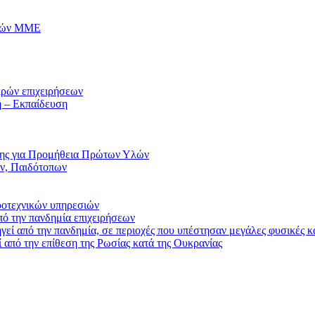
ικών ΜΜΕ
κρών επιχειρήσεων
η – Εκπαίδευση
σης για Προμήθεια Πρώτων Υλών
ν, Παιδότοπων
ροτεχνικών υπηρεσιών
ό την πανδημία επιχειρήσεων
εί από την πανδημία, σε περιοχές που υπέστησαν μεγάλες φυσικές 
 από την επίθεση της Ρωσίας κατά της Ουκρανίας