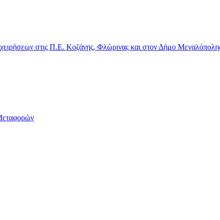
χειρήσεων στις Π.Ε. Κοζάνης, Φλώρινας και στον Δήμο Μεγαλόπολη
Μεταφορών