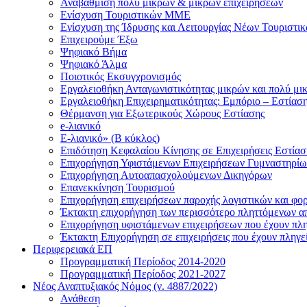
Αναβάθμιση πολύ μικρών & μικρών επιχειρήσεων
Ενίσχυση Τουριστικών ΜΜΕ
Ενίσχυση της Ίδρυσης και Λειτουργίας Νέων Τουριστ
Επιχειρούμε Έξω
Ψηφιακό Βήμα
Ψηφιακό Άλμα
Ποιοτικός Εκσυγχρονισμός
Εργαλειοθήκη Ανταγωνιστικότητας μικρών και πολύ μι
Εργαλειοθήκη Επιχειρηματικότητας: Εμπόριο – Εστίασ
Θέρμανση για Εξωτερικούς Χώρους Εστίασης
e-λιανικό
E-λιανικό» (B κύκλος)
Επιδότηση Κεφαλαίου Κίνησης σε Επιχειρήσεις Εστία
Επιχορήγηση Υφιστάμενων Επιχειρήσεων Γυμναστηρίω
Επιχορήγηση Αυτοαπασχολούμενων Δικηγόρων
Επανεκκίνηση Τουρισμού
Επιχορήγηση επιχειρήσεων παροχής λογιστικών και φο
Έκτακτη επιχορήγηση των περισσότερο πληττόμενων απ
Επιχορήγηση υφιστάμενων επιχειρήσεων που έχουν πληγ
Έκτακτη Επιχορήγηση σε επιχειρήσεις που έχουν πληγεί
Περιφερειακά ΕΠ
Προγραμματική Περίοδος 2014-2020
Προγραμματική Περίοδος 2021-2027
Νέος Αναπτυξιακός Νόμος (ν. 4887/2022)
Ανάθεση