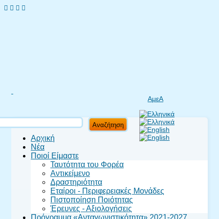
ΑμεΑ
Αναζήτηση
Toggle navigation
Αρχική
Νέα
Ποιοί Είμαστε
Ταυτότητα του Φορέα
Αντικείμενο
Δραστηριότητα
Εταίροι - Περιφερειακές Μονάδες
Πιστοποίηση Ποιότητας
Έρευνες - Αξιολογήσεις
Πρόγραμμα «Ανταγωνιστικότητα» 2021-2027