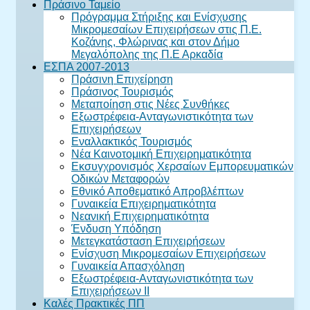
Πράσινο Ταμείο
Πρόγραμμα Στήριξης και Ενίσχυσης
Μικρομεσαίων Επιχειρήσεων στις Π.Ε.
Κοζάνης, Φλώρινας και στον Δήμο
Μεγαλόπολης της Π.Ε Αρκαδία
ΕΣΠΑ 2007-2013
Πράσινη Επιχείρηση
Πράσινος Τουρισμός
Μεταποίηση στις Νέες Συνθήκες
Εξωστρέφεια-Ανταγωνιστικότητα των
Επιχειρήσεων
Εναλλακτικός Τουρισμός
Νέα Καινοτομική Επιχειρηματικότητα
Εκσυγχρονισμός Χερσαίων Εμπορευματικών
Οδικών Μεταφορών
Εθνικό Αποθεματικό Απροβλέπτων
Γυναικεία Επιχειρηματικότητα
Νεανική Επιχειρηματικότητα
Ένδυση Υπόδηση
Μετεγκατάσταση Επιχειρήσεων
Ενίσχυση Μικρομεσαίων Επιχειρήσεων
Γυναικεία Απασχόληση
Εξωστρέφεια-Ανταγωνιστικότητα των
Επιχειρήσεων ΙΙ
Καλές Πρακτικές ΠΠ