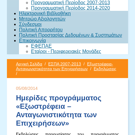
Προγραμματική Περίοδος 2007-2013
Προγραμματική Περίοδος 2014-2020
Ηλεκτρονική Βιβλιοθήκη
Μητρώο Αξιολογητών
Σύνδεσμοι
Πολιτική Απορρήτου
Πολιτική Προστασίας Δεδομένων & Συστημάτων
Επικοινωνία
ΕΦΕΠΑΕ
Εταίροι - Περιφερειακές Μονάδες
Αρχική Σελίδα
/
ΕΣΠΑ 2007-2013
/
Εξωστρέφεια-
Ανταγωνιστικότητα των Επιχειρήσεων
/
Εκδηλώσεις
/
05/08/2014
Ημερίδες προγράμματος
«Εξωστρέφεια –
Ανταγωνιστικότητα των
Επιχειρήσεων»
Εκδηλώσεις παρουσίασης του προγράμματος