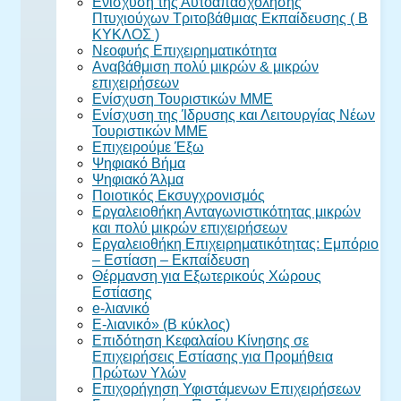
Ενίσχυση της Αυτοαπασχόλησης
Πτυχιούχων Τριτοβάθμιας Εκπαίδευσης ( Β
ΚΥΚΛΟΣ )
Νεοφυής Επιχειρηματικότητα
Αναβάθμιση πολύ μικρών & μικρών
επιχειρήσεων
Ενίσχυση Τουριστικών ΜΜΕ
Ενίσχυση της Ίδρυσης και Λειτουργίας Νέων
Τουριστικών ΜΜΕ
Επιχειρούμε Έξω
Ψηφιακό Βήμα
Ψηφιακό Άλμα
Ποιοτικός Εκσυγχρονισμός
Εργαλειοθήκη Ανταγωνιστικότητας μικρών
και πολύ μικρών επιχειρήσεων
Εργαλειοθήκη Επιχειρηματικότητας: Εμπόριο
– Εστίαση – Εκπαίδευση
Θέρμανση για Εξωτερικούς Χώρους
Εστίασης
e-λιανικό
E-λιανικό» (B κύκλος)
Επιδότηση Κεφαλαίου Κίνησης σε
Επιχειρήσεις Εστίασης για Προμήθεια
Πρώτων Υλών
Επιχορήγηση Υφιστάμενων Επιχειρήσεων