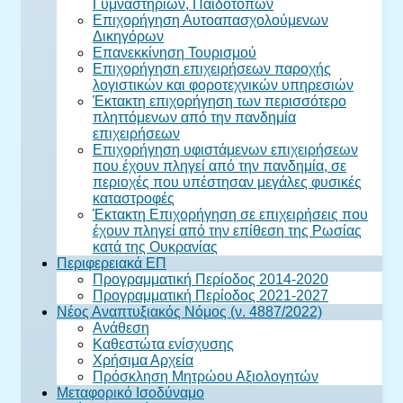
Γυμναστηρίων, Παιδότοπων
Επιχορήγηση Αυτοαπασχολούμενων
Δικηγόρων
Επανεκκίνηση Τουρισμού
Επιχορήγηση επιχειρήσεων παροχής
λογιστικών και φοροτεχνικών υπηρεσιών
Έκτακτη επιχορήγηση των περισσότερο
πληττόμενων από την πανδημία
επιχειρήσεων
Επιχορήγηση υφιστάμενων επιχειρήσεων
που έχουν πληγεί από την πανδημία, σε
περιοχές που υπέστησαν μεγάλες φυσικές
καταστροφές
Έκτακτη Επιχορήγηση σε επιχειρήσεις που
έχουν πληγεί από την επίθεση της Ρωσίας
κατά της Ουκρανίας
Περιφερειακά ΕΠ
Προγραμματική Περίοδος 2014-2020
Προγραμματική Περίοδος 2021-2027
Νέος Αναπτυξιακός Νόμος (ν. 4887/2022)
Ανάθεση
Καθεστώτα ενίσχυσης
Χρήσιμα Αρχεία
Πρόσκληση Μητρώου Αξιολογητών
Μεταφορικό Ισοδύναμο