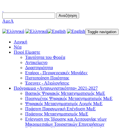
Αναζήτηση
AμεΑ
Toggle navigation
Αρχική
Νέα
Ποιοί Είμαστε
Ταυτότητα του Φορέα
Αντικείμενο
Δραστηριότητα
Εταίροι - Περιφερειακές Μονάδες
Πιστοποίηση Ποιότητας
Έρευνες - Αξιολογήσεις
Πρόγραμμα «Ανταγωνιστικότητα» 2021-2027
Βασικός Ψηφιακός Μετασχηματισμός ΜμΕ
Προηγμένος Ψηφιακός Μετασχηματισμός ΜμΕ
Ψηφιακός Μετασχηματισμός Αιχμής ΜμΕ
Πράσινη Παραγωγική Επένδυση ΜμΕ
Πράσινος Μετασχηματισμός ΜμΕ
Ενίσχυση της Ίδρυσης και Λειτουργίας νέων
Μικρομεσαίων Τουριστικών Επιχειρήσεων