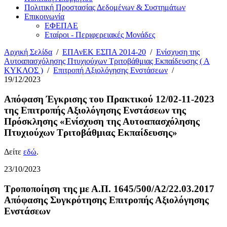
Πολιτική Προστασίας Δεδομένων & Συστημάτων
Επικοινωνία
ΕΦΕΠΑΕ
Εταίροι - Περιφερειακές Μονάδες
Αρχική Σελίδα
/
ΕΠΑνΕΚ ΕΣΠΑ 2014-20
/
Ενίσχυση της
Αυτοαπασχόλησης Πτυχιούχων Τριτοβάθμιας Εκπαίδευσης ( Α
ΚΥΚΛΟΣ )
/
Επιτροπή Αξιολόγησης Ενστάσεων
/
19/12/2023
Απόφαση Έγκρισης του Πρακτικού 12/02-11-2023
της Επιτροπής Αξιολόγησης Ενστάσεων της
Πρόσκλησης «Ενίσχυση της Αυτοαπασχόλησης
Πτυχιούχων Τριτοβάθμιας Εκπαίδευσης»
Δείτε
εδώ
.
23/10/2023
Τροποποίηση της με Α.Π. 1645/500/A2/22.03.2017
Απόφασης Συγκρότησης Επιτροπής Αξιολόγησης
Ενστάσεων