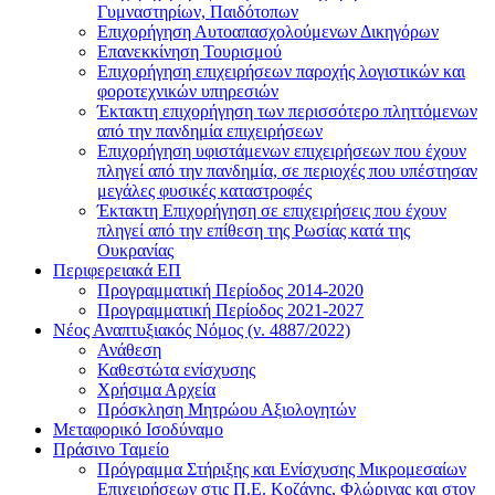
Γυμναστηρίων, Παιδότοπων
Επιχορήγηση Αυτοαπασχολούμενων Δικηγόρων
Επανεκκίνηση Τουρισμού
Επιχορήγηση επιχειρήσεων παροχής λογιστικών και
φοροτεχνικών υπηρεσιών
Έκτακτη επιχορήγηση των περισσότερο πληττόμενων
από την πανδημία επιχειρήσεων
Επιχορήγηση υφιστάμενων επιχειρήσεων που έχουν
πληγεί από την πανδημία, σε περιοχές που υπέστησαν
μεγάλες φυσικές καταστροφές
Έκτακτη Επιχορήγηση σε επιχειρήσεις που έχουν
πληγεί από την επίθεση της Ρωσίας κατά της
Ουκρανίας
Περιφερειακά ΕΠ
Προγραμματική Περίοδος 2014-2020
Προγραμματική Περίοδος 2021-2027
Νέος Αναπτυξιακός Νόμος (ν. 4887/2022)
Ανάθεση
Καθεστώτα ενίσχυσης
Χρήσιμα Αρχεία
Πρόσκληση Μητρώου Αξιολογητών
Μεταφορικό Ισοδύναμο
Πράσινο Ταμείο
Πρόγραμμα Στήριξης και Ενίσχυσης Μικρομεσαίων
Επιχειρήσεων στις Π.Ε. Κοζάνης, Φλώρινας και στον