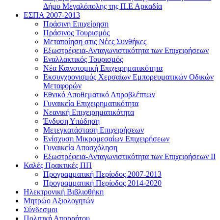
Δήμο Μεγαλόπολης της Π.Ε Αρκαδία
ΕΣΠΑ 2007-2013
Πράσινη Επιχείρηση
Πράσινος Τουρισμός
Μεταποίηση στις Νέες Συνθήκες
Εξωστρέφεια-Ανταγωνιστικότητα των Επιχειρήσεων
Εναλλακτικός Τουρισμός
Νέα Καινοτομική Επιχειρηματικότητα
Εκσυγχρονισμός Χερσαίων Εμπορευματικών Οδικών
Μεταφορών
Εθνικό Αποθεματικό Απροβλέπτων
Γυναικεία Επιχειρηματικότητα
Νεανική Επιχειρηματικότητα
Ένδυση Υπόδηση
Μετεγκατάσταση Επιχειρήσεων
Ενίσχυση Μικρομεσαίων Επιχειρήσεων
Γυναικεία Απασχόληση
Εξωστρέφεια-Ανταγωνιστικότητα των Επιχειρήσεων ΙΙ
Καλές Πρακτικές ΠΠ
Προγραμματική Περίοδος 2007-2013
Προγραμματική Περίοδος 2014-2020
Ηλεκτρονική Βιβλιοθήκη
Μητρώο Αξιολογητών
Σύνδεσμοι
Πολιτική Απορρήτου