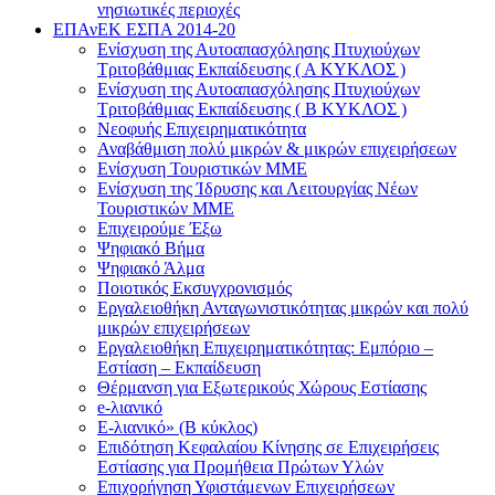
νησιωτικές περιοχές
ΕΠΑνΕΚ ΕΣΠΑ 2014-20
Ενίσχυση της Αυτοαπασχόλησης Πτυχιούχων
Τριτοβάθμιας Εκπαίδευσης ( Α ΚΥΚΛΟΣ )
Ενίσχυση της Αυτοαπασχόλησης Πτυχιούχων
Τριτοβάθμιας Εκπαίδευσης ( Β ΚΥΚΛΟΣ )
Νεοφυής Επιχειρηματικότητα
Αναβάθμιση πολύ μικρών & μικρών επιχειρήσεων
Ενίσχυση Τουριστικών ΜΜΕ
Ενίσχυση της Ίδρυσης και Λειτουργίας Νέων
Τουριστικών ΜΜΕ
Επιχειρούμε Έξω
Ψηφιακό Βήμα
Ψηφιακό Άλμα
Ποιοτικός Εκσυγχρονισμός
Εργαλειοθήκη Ανταγωνιστικότητας μικρών και πολύ
μικρών επιχειρήσεων
Εργαλειοθήκη Επιχειρηματικότητας: Εμπόριο –
Εστίαση – Εκπαίδευση
Θέρμανση για Εξωτερικούς Χώρους Εστίασης
e-λιανικό
E-λιανικό» (B κύκλος)
Επιδότηση Κεφαλαίου Κίνησης σε Επιχειρήσεις
Εστίασης για Προμήθεια Πρώτων Υλών
Επιχορήγηση Υφιστάμενων Επιχειρήσεων