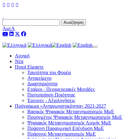
Αναζήτηση
ΑμεΑ
Toggle navigation
Αρχική
Νέα
Ποιοί Είμαστε
Ταυτότητα του Φορέα
Αντικείμενο
Δραστηριότητα
Εταίροι - Περιφερειακές Μονάδες
Πιστοποίηση Ποιότητας
Έρευνες - Αξιολογήσεις
Πρόγραμμα «Ανταγωνιστικότητα» 2021-2027
Βασικός Ψηφιακός Μετασχηματισμός ΜμΕ
Προηγμένος Ψηφιακός Μετασχηματισμός ΜμΕ
Ψηφιακός Μετασχηματισμός Αιχμής ΜμΕ
Πράσινη Παραγωγική Επένδυση ΜμΕ
Πράσινος Μετασχηματισμός ΜμΕ