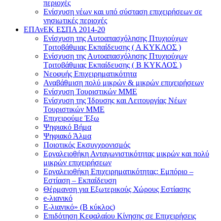
περιοχές
Ενίσχυση νέων και υπό σύσταση επιχειρήσεων σε
νησιωτικές περιοχές
ΕΠΑνΕΚ ΕΣΠΑ 2014-20
Ενίσχυση της Αυτοαπασχόλησης Πτυχιούχων
Τριτοβάθμιας Εκπαίδευσης ( Α ΚΥΚΛΟΣ )
Ενίσχυση της Αυτοαπασχόλησης Πτυχιούχων
Τριτοβάθμιας Εκπαίδευσης ( Β ΚΥΚΛΟΣ )
Νεοφυής Επιχειρηματικότητα
Αναβάθμιση πολύ μικρών & μικρών επιχειρήσεων
Ενίσχυση Τουριστικών ΜΜΕ
Ενίσχυση της Ίδρυσης και Λειτουργίας Νέων
Τουριστικών ΜΜΕ
Επιχειρούμε Έξω
Ψηφιακό Βήμα
Ψηφιακό Άλμα
Ποιοτικός Εκσυγχρονισμός
Εργαλειοθήκη Ανταγωνιστικότητας μικρών και πολύ
μικρών επιχειρήσεων
Εργαλειοθήκη Επιχειρηματικότητας: Εμπόριο –
Εστίαση – Εκπαίδευση
Θέρμανση για Εξωτερικούς Χώρους Εστίασης
e-λιανικό
E-λιανικό» (B κύκλος)
Επιδότηση Κεφαλαίου Κίνησης σε Επιχειρήσεις