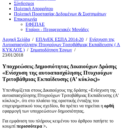
Σύνδεσμοι
Πολιτική Απορρήτου
Πολιτική Προστασίας Δεδομένων & Συστημάτων
Επικοινωνία
ΕΦΕΠΑΕ
Εταίροι - Περιφερειακές Μονάδες
Αρχική Σελίδα
/
ΕΠΑνΕΚ ΕΣΠΑ 2014-20
/
Ενίσχυση της
Αυτοαπασχόλησης Πτυχιούχων Τριτοβάθμιας Εκπαίδευσης ( Α
ΚΥΚΛΟΣ )
/
Σηματοδότηση Έργων
/
23/01/2018
Υποχρεώσεις Δημοσιότητας Δικαιούχων Δράσης
«Ενίσχυση της αυτοαπασχόλησης Πτυχιούχων
Τριτοβάθμιας Εκπαίδευσης (Α’ κύκλος)»
Υπενθυμίζεται στους Δικαιούχους της δράσης «Ενίσχυση της
αυτοαπασχόλησης Πτυχιούχων Τριτοβάθμιας Εκπαίδευσης (Α’
κύκλος)», ότι στο πλαίσιο της οριστικής ένταξης του
επιχειρηματικού τους σχεδίου, θα πρέπει να τηρείται η
ορθή
εφαρμογή των υποχρεώσεων δημοσιότητας.
Για εμφάνιση του πλήρους κειμένου του άρθρου πατήστε το
κουμπί
περισσότερα >.