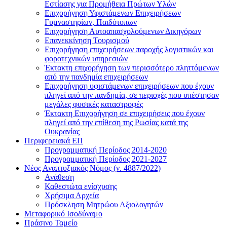
Εστίασης για Προμήθεια Πρώτων Υλών
Επιχορήγηση Υφιστάμενων Επιχειρήσεων
Γυμναστηρίων, Παιδότοπων
Επιχορήγηση Αυτοαπασχολούμενων Δικηγόρων
Επανεκκίνηση Τουρισμού
Επιχορήγηση επιχειρήσεων παροχής λογιστικών και
φοροτεχνικών υπηρεσιών
Έκτακτη επιχορήγηση των περισσότερο πληττόμενων
από την πανδημία επιχειρήσεων
Επιχορήγηση υφιστάμενων επιχειρήσεων που έχουν
πληγεί από την πανδημία, σε περιοχές που υπέστησαν
μεγάλες φυσικές καταστροφές
Έκτακτη Επιχορήγηση σε επιχειρήσεις που έχουν
πληγεί από την επίθεση της Ρωσίας κατά της
Ουκρανίας
Περιφερειακά ΕΠ
Προγραμματική Περίοδος 2014-2020
Προγραμματική Περίοδος 2021-2027
Νέος Αναπτυξιακός Νόμος (ν. 4887/2022)
Ανάθεση
Καθεστώτα ενίσχυσης
Χρήσιμα Αρχεία
Πρόσκληση Μητρώου Αξιολογητών
Μεταφορικό Ισοδύναμο
Πράσινο Ταμείο