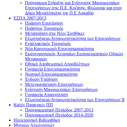
Πρόγραμμα Στήριξης και Ενίσχυσης Μικρομεσαίων
Επιχειρήσεων στις Π.Ε. Κοζάνης, Φλώρινας και στον
Δήμο Μεγαλόπολης της Π.Ε Αρκαδία
ΕΣΠΑ 2007-2013
Πράσινη Επιχείρηση
Πράσινος Τουρισμός
Μεταποίηση στις Νέες Συνθήκες
Εξωστρέφεια-Ανταγωνιστικότητα των Επιχειρήσεων
Εναλλακτικός Τουρισμός
Νέα Καινοτομική Επιχειρηματικότητα
Εκσυγχρονισμός Χερσαίων Εμπορευματικών Οδικών
Μεταφορών
Εθνικό Αποθεματικό Απροβλέπτων
Γυναικεία Επιχειρηματικότητα
Νεανική Επιχειρηματικότητα
Ένδυση Υπόδηση
Μετεγκατάσταση Επιχειρήσεων
Ενίσχυση Μικρομεσαίων Επιχειρήσεων
Γυναικεία Απασχόληση
Εξωστρέφεια-Ανταγωνιστικότητα των Επιχειρήσεων ΙΙ
Καλές Πρακτικές ΠΠ
Προγραμματική Περίοδος 2007-2013
Προγραμματική Περίοδος 2014-2020
Ηλεκτρονική Βιβλιοθήκη
Μητρώο Αξιολογητών