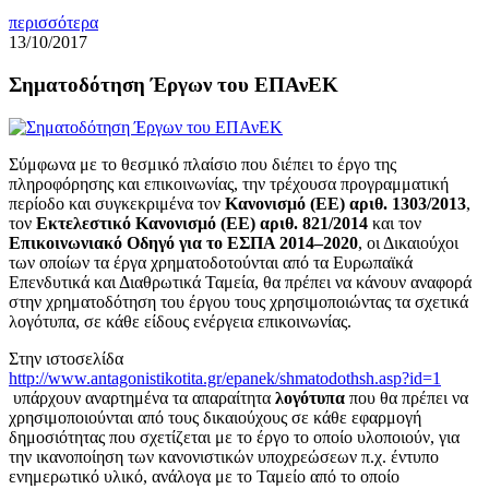
περισσότερα
13/10/2017
Σηματοδότηση Έργων του ΕΠΑνΕΚ
Σύμφωνα με το θεσμικό πλαίσιο που διέπει το έργο της
πληροφόρησης και επικοινωνίας, την τρέχουσα προγραμματική
περίοδο και συγκεκριμένα τον
Κανονισμό (ΕΕ) αριθ. 1303/2013
,
τον
Εκτελεστικό Κανονισμό (ΕΕ) αριθ. 821/2014
και τον
Επικοινωνιακό Οδηγό για το ΕΣΠΑ 2014–2020
, οι Δικαιούχοι
των οποίων τα έργα χρηματοδοτούνται από τα Ευρωπαϊκά
Επενδυτικά και Διαθρωτικά Ταμεία, θα πρέπει να κάνουν αναφορά
στην χρηματοδότηση του έργου τους χρησιμοποιώντας τα σχετικά
λογότυπα, σε κάθε είδους ενέργεια επικοινωνίας.
Στην ιστοσελίδα
http://www.antagonistikotita.gr/epanek/shmatodothsh.asp?id=1
υπάρχουν αναρτημένα τα απαραίτητα
λογότυπα
που θα πρέπει να
χρησιμοποιούνται από τους δικαιούχους σε κάθε εφαρμογή
δημοσιότητας που σχετίζεται με το έργο το οποίο υλοποιούν, για
την ικανοποίηση των κανονιστικών υποχρεώσεων π.χ. έντυπο
ενημερωτικό υλικό, ανάλογα με το Ταμείο από το οποίο