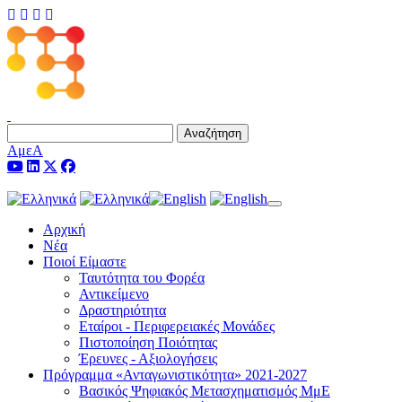
Αναζήτηση
ΑμεΑ
Toggle navigation
Αρχική
Νέα
Ποιοί Είμαστε
Ταυτότητα του Φορέα
Αντικείμενο
Δραστηριότητα
Εταίροι - Περιφερειακές Μονάδες
Πιστοποίηση Ποιότητας
Έρευνες - Αξιολογήσεις
Πρόγραμμα «Ανταγωνιστικότητα» 2021-2027
Βασικός Ψηφιακός Μετασχηματισμός ΜμΕ