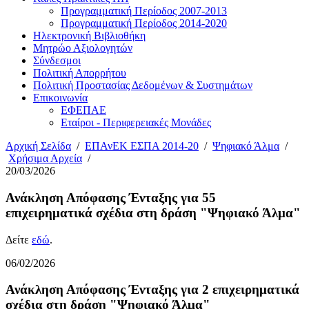
Προγραμματική Περίοδος 2007-2013
Προγραμματική Περίοδος 2014-2020
Ηλεκτρονική Βιβλιοθήκη
Μητρώο Αξιολογητών
Σύνδεσμοι
Πολιτική Απορρήτου
Πολιτική Προστασίας Δεδομένων & Συστημάτων
Επικοινωνία
ΕΦΕΠΑΕ
Εταίροι - Περιφερειακές Μονάδες
Αρχική Σελίδα
/
ΕΠΑνΕΚ ΕΣΠΑ 2014-20
/
Ψηφιακό Άλμα
/
Χρήσιμα Αρχεία
/
20/03/2026
Ανάκληση Απόφασης Ένταξης για 55
επιχειρηματικά σχέδια στη δράση "Ψηφιακό Άλμα"
Δείτε
εδώ
.
06/02/2026
Ανάκληση Απόφασης Ένταξης για 2 επιχειρηματικά
σχέδια στη δράση "Ψηφιακό Άλμα"