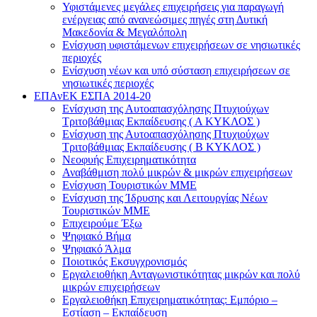
Υφιστάμενες μεγάλες επιχειρήσεις για παραγωγή
ενέργειας από ανανεώσιμες πηγές στη Δυτική
Μακεδονία & Μεγαλόπολη
Ενίσχυση υφιστάμενων επιχειρήσεων σε νησιωτικές
περιοχές
Ενίσχυση νέων και υπό σύσταση επιχειρήσεων σε
νησιωτικές περιοχές
ΕΠΑνΕΚ ΕΣΠΑ 2014-20
Ενίσχυση της Αυτοαπασχόλησης Πτυχιούχων
Τριτοβάθμιας Εκπαίδευσης ( Α ΚΥΚΛΟΣ )
Ενίσχυση της Αυτοαπασχόλησης Πτυχιούχων
Τριτοβάθμιας Εκπαίδευσης ( Β ΚΥΚΛΟΣ )
Νεοφυής Επιχειρηματικότητα
Αναβάθμιση πολύ μικρών & μικρών επιχειρήσεων
Ενίσχυση Τουριστικών ΜΜΕ
Ενίσχυση της Ίδρυσης και Λειτουργίας Νέων
Τουριστικών ΜΜΕ
Επιχειρούμε Έξω
Ψηφιακό Βήμα
Ψηφιακό Άλμα
Ποιοτικός Εκσυγχρονισμός
Εργαλειοθήκη Ανταγωνιστικότητας μικρών και πολύ
μικρών επιχειρήσεων
Εργαλειοθήκη Επιχειρηματικότητας: Εμπόριο –
Εστίαση – Εκπαίδευση