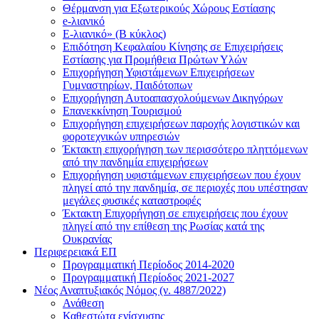
Θέρμανση για Εξωτερικούς Χώρους Εστίασης
e-λιανικό
E-λιανικό» (B κύκλος)
Επιδότηση Κεφαλαίου Κίνησης σε Επιχειρήσεις
Εστίασης για Προμήθεια Πρώτων Υλών
Επιχορήγηση Υφιστάμενων Επιχειρήσεων
Γυμναστηρίων, Παιδότοπων
Επιχορήγηση Αυτοαπασχολούμενων Δικηγόρων
Επανεκκίνηση Τουρισμού
Επιχορήγηση επιχειρήσεων παροχής λογιστικών και
φοροτεχνικών υπηρεσιών
Έκτακτη επιχορήγηση των περισσότερο πληττόμενων
από την πανδημία επιχειρήσεων
Επιχορήγηση υφιστάμενων επιχειρήσεων που έχουν
πληγεί από την πανδημία, σε περιοχές που υπέστησαν
μεγάλες φυσικές καταστροφές
Έκτακτη Επιχορήγηση σε επιχειρήσεις που έχουν
πληγεί από την επίθεση της Ρωσίας κατά της
Ουκρανίας
Περιφερειακά ΕΠ
Προγραμματική Περίοδος 2014-2020
Προγραμματική Περίοδος 2021-2027
Νέος Αναπτυξιακός Νόμος (ν. 4887/2022)
Ανάθεση
Καθεστώτα ενίσχυσης