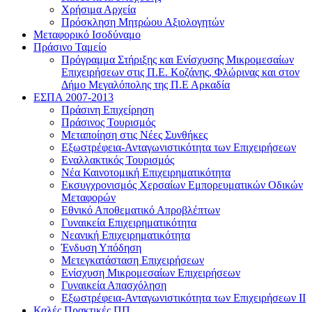
Χρήσιμα Αρχεία
Πρόσκληση Μητρώου Αξιολογητών
Μεταφορικό Ισοδύναμο
Πράσινο Ταμείο
Πρόγραμμα Στήριξης και Ενίσχυσης Μικρομεσαίων
Επιχειρήσεων στις Π.Ε. Κοζάνης, Φλώρινας και στον
Δήμο Μεγαλόπολης της Π.Ε Αρκαδία
ΕΣΠΑ 2007-2013
Πράσινη Επιχείρηση
Πράσινος Τουρισμός
Μεταποίηση στις Νέες Συνθήκες
Εξωστρέφεια-Ανταγωνιστικότητα των Επιχειρήσεων
Εναλλακτικός Τουρισμός
Νέα Καινοτομική Επιχειρηματικότητα
Εκσυγχρονισμός Χερσαίων Εμπορευματικών Οδικών
Μεταφορών
Εθνικό Αποθεματικό Απροβλέπτων
Γυναικεία Επιχειρηματικότητα
Νεανική Επιχειρηματικότητα
Ένδυση Υπόδηση
Μετεγκατάσταση Επιχειρήσεων
Ενίσχυση Μικρομεσαίων Επιχειρήσεων
Γυναικεία Απασχόληση
Εξωστρέφεια-Ανταγωνιστικότητα των Επιχειρήσεων ΙΙ
Καλές Πρακτικές ΠΠ