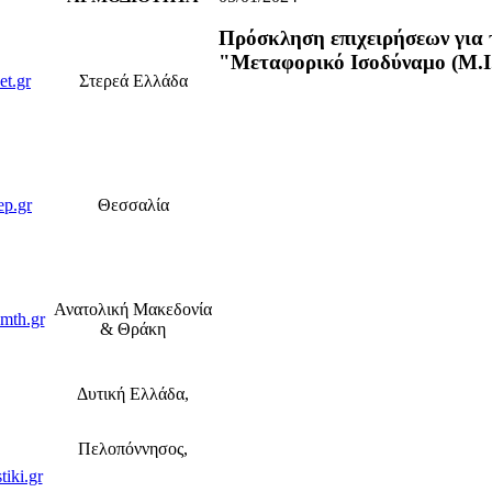
Πρόσκληση επιχειρήσεων για
"Μεταφορικό Ισοδύναμο (Μ.Ι.
et.gr
Στερεά Ελλάδα
p.gr
Θεσσαλία
Ανατολική Μακεδονία
mth.gr
& Θράκη
Δυτική Ελλάδα,
Πελοπόννησος,
tiki.gr