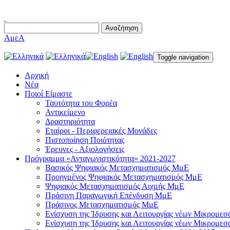
Αναζήτηση
AμεΑ
Toggle navigation
Αρχική
Νέα
Ποιοί Είμαστε
Ταυτότητα του Φορέα
Αντικείμενο
Δραστηριότητα
Εταίροι - Περιφερειακές Μονάδες
Πιστοποίηση Ποιότητας
Έρευνες - Αξιολογήσεις
Πρόγραμμα «Ανταγωνιστικότητα» 2021-2027
Βασικός Ψηφιακός Μετασχηματισμός ΜμΕ
Προηγμένος Ψηφιακός Μετασχηματισμός ΜμΕ
Ψηφιακός Μετασχηματισμός Αιχμής ΜμΕ
Πράσινη Παραγωγική Επένδυση ΜμΕ
Πράσινος Μετασχηματισμός ΜμΕ
Ενίσχυση της Ίδρυσης και Λειτουργίας νέων Μικρομεσ
Ενίσχυση της Ίδρυσης και Λειτουργίας νέων Μικρομεσ