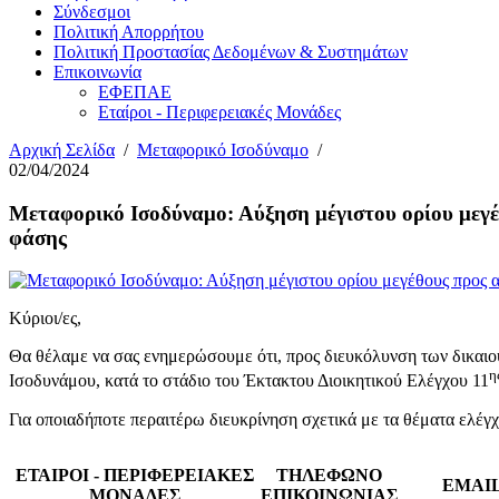
Σύνδεσμοι
Πολιτική Απορρήτου
Πολιτική Προστασίας Δεδομένων & Συστημάτων
Επικοινωνία
ΕΦΕΠΑΕ
Εταίροι - Περιφερειακές Μονάδες
Αρχική Σελίδα
/
Μεταφορικό Ισοδύναμο
/
02/04/2024
Μεταφορικό Ισοδύναμο: Αύξηση μέγιστου ορίου μεγ
φάσης
Κύριοι/ες,
Θα θέλαμε να σας ενημερώσουμε ότι, προς διευκόλυνση των δικαιο
η
Ισοδυνάμου, κατά το στάδιο του Έκτακτου Διοικητικού Ελέγχου 11
Για οποιαδήποτε περαιτέρω διευκρίνηση σχετικά με τα θέματα ελέ
ΕΤΑΙΡΟΙ - ΠΕΡΙΦΕΡΕΙΑΚΕΣ
ΤΗΛΕΦΩΝΟ
ΕMAI
ΜΟΝΑΔΕΣ
ΕΠΙΚΟΙΝΩΝΙΑΣ