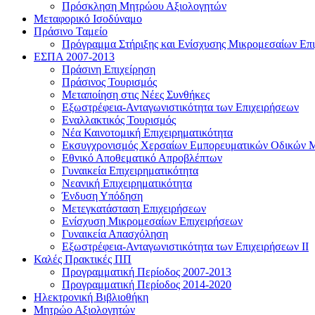
Πρόσκληση Μητρώου Αξιολογητών
Μεταφορικό Ισοδύναμο
Πράσινο Ταμείο
Πρόγραμμα Στήριξης και Ενίσχυσης Μικρομεσαίων Επι
ΕΣΠΑ 2007-2013
Πράσινη Επιχείρηση
Πράσινος Τουρισμός
Μεταποίηση στις Νέες Συνθήκες
Εξωστρέφεια-Ανταγωνιστικότητα των Επιχειρήσεων
Εναλλακτικός Τουρισμός
Νέα Καινοτομική Επιχειρηματικότητα
Εκσυγχρονισμός Χερσαίων Εμπορευματικών Οδικών 
Εθνικό Αποθεματικό Απροβλέπτων
Γυναικεία Επιχειρηματικότητα
Νεανική Επιχειρηματικότητα
Ένδυση Υπόδηση
Μετεγκατάσταση Επιχειρήσεων
Ενίσχυση Μικρομεσαίων Επιχειρήσεων
Γυναικεία Απασχόληση
Εξωστρέφεια-Ανταγωνιστικότητα των Επιχειρήσεων ΙΙ
Καλές Πρακτικές ΠΠ
Προγραμματική Περίοδος 2007-2013
Προγραμματική Περίοδος 2014-2020
Ηλεκτρονική Βιβλιοθήκη
Μητρώο Αξιολογητών