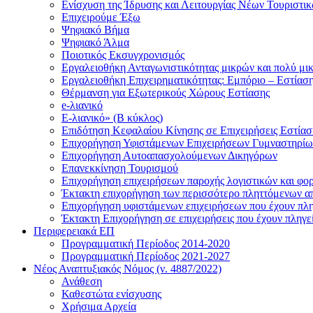
Ενίσχυση της Ίδρυσης και Λειτουργίας Νέων Τουριστ
Επιχειρούμε Έξω
Ψηφιακό Βήμα
Ψηφιακό Άλμα
Ποιοτικός Εκσυγχρονισμός
Εργαλειοθήκη Ανταγωνιστικότητας μικρών και πολύ μι
Εργαλειοθήκη Επιχειρηματικότητας: Εμπόριο – Εστίασ
Θέρμανση για Εξωτερικούς Χώρους Εστίασης
e-λιανικό
E-λιανικό» (B κύκλος)
Επιδότηση Κεφαλαίου Κίνησης σε Επιχειρήσεις Εστία
Επιχορήγηση Υφιστάμενων Επιχειρήσεων Γυμναστηρίω
Επιχορήγηση Αυτοαπασχολούμενων Δικηγόρων
Επανεκκίνηση Τουρισμού
Επιχορήγηση επιχειρήσεων παροχής λογιστικών και φο
Έκτακτη επιχορήγηση των περισσότερο πληττόμενων απ
Επιχορήγηση υφιστάμενων επιχειρήσεων που έχουν πληγ
Έκτακτη Επιχορήγηση σε επιχειρήσεις που έχουν πληγεί
Περιφερειακά ΕΠ
Προγραμματική Περίοδος 2014-2020
Προγραμματική Περίοδος 2021-2027
Νέος Αναπτυξιακός Νόμος (ν. 4887/2022)
Ανάθεση
Καθεστώτα ενίσχυσης
Χρήσιμα Αρχεία