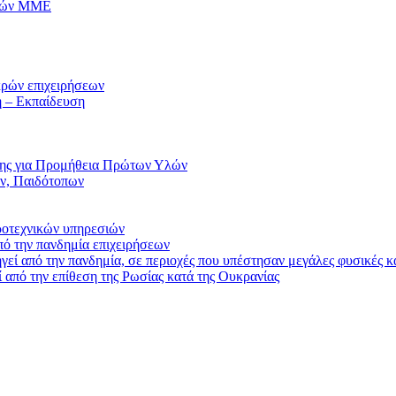
ικών ΜΜΕ
κρών επιχειρήσεων
η – Εκπαίδευση
σης για Προμήθεια Πρώτων Υλών
ν, Παιδότοπων
ροτεχνικών υπηρεσιών
ό την πανδημία επιχειρήσεων
εί από την πανδημία, σε περιοχές που υπέστησαν μεγάλες φυσικές 
 από την επίθεση της Ρωσίας κατά της Ουκρανίας