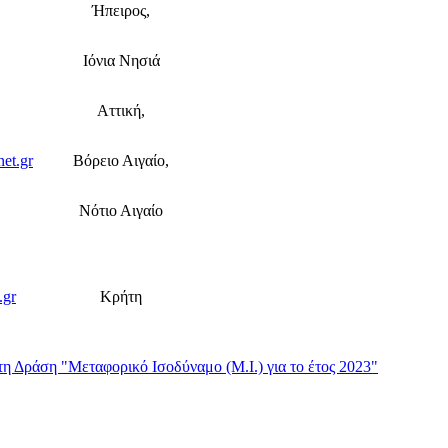
Ήπειρος,
Ιόνια Νησιά
Αττική,
et.gr
Βόρειο Αιγαίο,
Νότιο Αιγαίο
.gr
Κρήτη