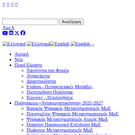
Αναζήτηση
ΑμεΑ
Toggle navigation
Αρχική
Νέα
Ποιοί Είμαστε
Ταυτότητα του Φορέα
Αντικείμενο
Δραστηριότητα
Εταίροι - Περιφερειακές Μονάδες
Πιστοποίηση Ποιότητας
Έρευνες - Αξιολογήσεις
Πρόγραμμα «Ανταγωνιστικότητα» 2021-2027
Βασικός Ψηφιακός Μετασχηματισμός ΜμΕ
Προηγμένος Ψηφιακός Μετασχηματισμός ΜμΕ
Ψηφιακός Μετασχηματισμός Αιχμής ΜμΕ
Πράσινη Παραγωγική Επένδυση ΜμΕ
Πράσινος Μετασχηματισμός ΜμΕ