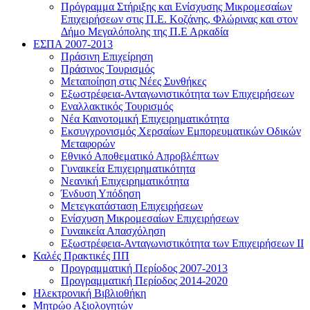
Πρόγραμμα Στήριξης και Ενίσχυσης Μικρομεσαίων
Επιχειρήσεων στις Π.Ε. Κοζάνης, Φλώρινας και στον
Δήμο Μεγαλόπολης της Π.Ε Αρκαδία
ΕΣΠΑ 2007-2013
Πράσινη Επιχείρηση
Πράσινος Τουρισμός
Μεταποίηση στις Νέες Συνθήκες
Εξωστρέφεια-Ανταγωνιστικότητα των Επιχειρήσεων
Εναλλακτικός Τουρισμός
Νέα Καινοτομική Επιχειρηματικότητα
Εκσυγχρονισμός Χερσαίων Εμπορευματικών Οδικών
Μεταφορών
Εθνικό Αποθεματικό Απροβλέπτων
Γυναικεία Επιχειρηματικότητα
Νεανική Επιχειρηματικότητα
Ένδυση Υπόδηση
Μετεγκατάσταση Επιχειρήσεων
Ενίσχυση Μικρομεσαίων Επιχειρήσεων
Γυναικεία Απασχόληση
Εξωστρέφεια-Ανταγωνιστικότητα των Επιχειρήσεων ΙΙ
Καλές Πρακτικές ΠΠ
Προγραμματική Περίοδος 2007-2013
Προγραμματική Περίοδος 2014-2020
Ηλεκτρονική Βιβλιοθήκη
Μητρώο Αξιολογητών