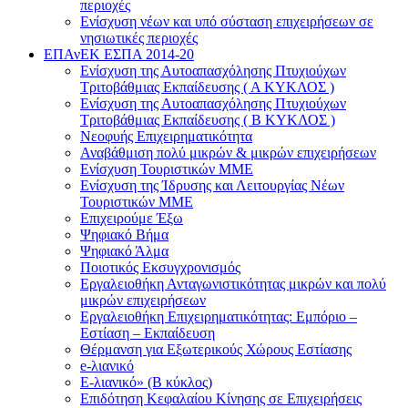
περιοχές
Ενίσχυση νέων και υπό σύσταση επιχειρήσεων σε
νησιωτικές περιοχές
ΕΠΑνΕΚ ΕΣΠΑ 2014-20
Ενίσχυση της Αυτοαπασχόλησης Πτυχιούχων
Τριτοβάθμιας Εκπαίδευσης ( Α ΚΥΚΛΟΣ )
Ενίσχυση της Αυτοαπασχόλησης Πτυχιούχων
Τριτοβάθμιας Εκπαίδευσης ( Β ΚΥΚΛΟΣ )
Νεοφυής Επιχειρηματικότητα
Αναβάθμιση πολύ μικρών & μικρών επιχειρήσεων
Ενίσχυση Τουριστικών ΜΜΕ
Ενίσχυση της Ίδρυσης και Λειτουργίας Νέων
Τουριστικών ΜΜΕ
Επιχειρούμε Έξω
Ψηφιακό Βήμα
Ψηφιακό Άλμα
Ποιοτικός Εκσυγχρονισμός
Εργαλειοθήκη Ανταγωνιστικότητας μικρών και πολύ
μικρών επιχειρήσεων
Εργαλειοθήκη Επιχειρηματικότητας: Εμπόριο –
Εστίαση – Εκπαίδευση
Θέρμανση για Εξωτερικούς Χώρους Εστίασης
e-λιανικό
E-λιανικό» (B κύκλος)
Επιδότηση Κεφαλαίου Κίνησης σε Επιχειρήσεις