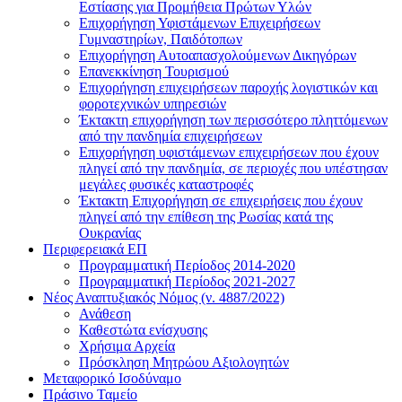
Εστίασης για Προμήθεια Πρώτων Υλών
Επιχορήγηση Υφιστάμενων Επιχειρήσεων
Γυμναστηρίων, Παιδότοπων
Επιχορήγηση Αυτοαπασχολούμενων Δικηγόρων
Επανεκκίνηση Τουρισμού
Επιχορήγηση επιχειρήσεων παροχής λογιστικών και
φοροτεχνικών υπηρεσιών
Έκτακτη επιχορήγηση των περισσότερο πληττόμενων
από την πανδημία επιχειρήσεων
Επιχορήγηση υφιστάμενων επιχειρήσεων που έχουν
πληγεί από την πανδημία, σε περιοχές που υπέστησαν
μεγάλες φυσικές καταστροφές
Έκτακτη Επιχορήγηση σε επιχειρήσεις που έχουν
πληγεί από την επίθεση της Ρωσίας κατά της
Ουκρανίας
Περιφερειακά ΕΠ
Προγραμματική Περίοδος 2014-2020
Προγραμματική Περίοδος 2021-2027
Νέος Αναπτυξιακός Νόμος (ν. 4887/2022)
Ανάθεση
Καθεστώτα ενίσχυσης
Χρήσιμα Αρχεία
Πρόσκληση Μητρώου Αξιολογητών
Μεταφορικό Ισοδύναμο
Πράσινο Ταμείο