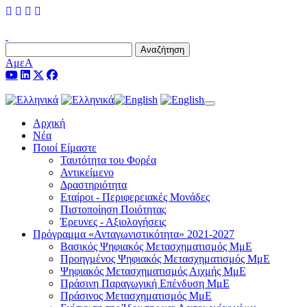
Αναζήτηση
ΑμεΑ
Toggle navigation
Αρχική
Νέα
Ποιοί Είμαστε
Ταυτότητα του Φορέα
Αντικείμενο
Δραστηριότητα
Εταίροι - Περιφερειακές Μονάδες
Πιστοποίηση Ποιότητας
Έρευνες - Αξιολογήσεις
Πρόγραμμα «Ανταγωνιστικότητα» 2021-2027
Βασικός Ψηφιακός Μετασχηματισμός ΜμΕ
Προηγμένος Ψηφιακός Μετασχηματισμός ΜμΕ
Ψηφιακός Μετασχηματισμός Αιχμής ΜμΕ
Πράσινη Παραγωγική Επένδυση ΜμΕ
Πράσινος Μετασχηματισμός ΜμΕ