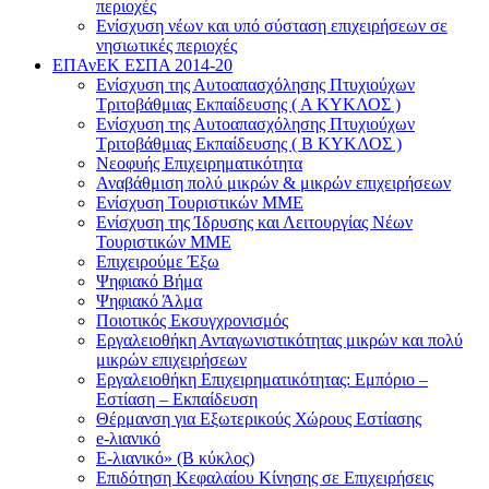
περιοχές
Ενίσχυση νέων και υπό σύσταση επιχειρήσεων σε
νησιωτικές περιοχές
ΕΠΑνΕΚ ΕΣΠΑ 2014-20
Ενίσχυση της Αυτοαπασχόλησης Πτυχιούχων
Τριτοβάθμιας Εκπαίδευσης ( Α ΚΥΚΛΟΣ )
Ενίσχυση της Αυτοαπασχόλησης Πτυχιούχων
Τριτοβάθμιας Εκπαίδευσης ( Β ΚΥΚΛΟΣ )
Νεοφυής Επιχειρηματικότητα
Αναβάθμιση πολύ μικρών & μικρών επιχειρήσεων
Ενίσχυση Τουριστικών ΜΜΕ
Ενίσχυση της Ίδρυσης και Λειτουργίας Νέων
Τουριστικών ΜΜΕ
Επιχειρούμε Έξω
Ψηφιακό Βήμα
Ψηφιακό Άλμα
Ποιοτικός Εκσυγχρονισμός
Εργαλειοθήκη Ανταγωνιστικότητας μικρών και πολύ
μικρών επιχειρήσεων
Εργαλειοθήκη Επιχειρηματικότητας: Εμπόριο –
Εστίαση – Εκπαίδευση
Θέρμανση για Εξωτερικούς Χώρους Εστίασης
e-λιανικό
E-λιανικό» (B κύκλος)
Επιδότηση Κεφαλαίου Κίνησης σε Επιχειρήσεις