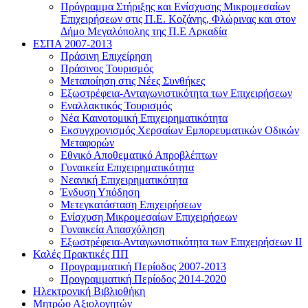
Πρόγραμμα Στήριξης και Ενίσχυσης Μικρομεσαίων
Επιχειρήσεων στις Π.Ε. Κοζάνης, Φλώρινας και στον
Δήμο Μεγαλόπολης της Π.Ε Αρκαδία
ΕΣΠΑ 2007-2013
Πράσινη Επιχείρηση
Πράσινος Τουρισμός
Μεταποίηση στις Νέες Συνθήκες
Εξωστρέφεια-Ανταγωνιστικότητα των Επιχειρήσεων
Εναλλακτικός Τουρισμός
Νέα Καινοτομική Επιχειρηματικότητα
Εκσυγχρονισμός Χερσαίων Εμπορευματικών Οδικών
Μεταφορών
Εθνικό Αποθεματικό Απροβλέπτων
Γυναικεία Επιχειρηματικότητα
Νεανική Επιχειρηματικότητα
Ένδυση Υπόδηση
Μετεγκατάσταση Επιχειρήσεων
Ενίσχυση Μικρομεσαίων Επιχειρήσεων
Γυναικεία Απασχόληση
Εξωστρέφεια-Ανταγωνιστικότητα των Επιχειρήσεων ΙΙ
Καλές Πρακτικές ΠΠ
Προγραμματική Περίοδος 2007-2013
Προγραμματική Περίοδος 2014-2020
Ηλεκτρονική Βιβλιοθήκη
Μητρώο Αξιολογητών