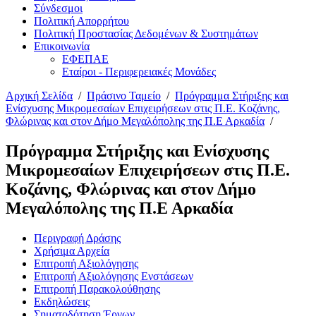
Σύνδεσμοι
Πολιτική Απορρήτου
Πολιτική Προστασίας Δεδομένων & Συστημάτων
Επικοινωνία
ΕΦΕΠΑΕ
Εταίροι - Περιφερειακές Μονάδες
Αρχική Σελίδα
/
Πράσινο Ταμείο
/
Πρόγραμμα Στήριξης και
Ενίσχυσης Μικρομεσαίων Επιχειρήσεων στις Π.Ε. Κοζάνης,
Φλώρινας και στον Δήμο Μεγαλόπολης της Π.Ε Αρκαδία
/
Πρόγραμμα Στήριξης και Ενίσχυσης
Μικρομεσαίων Επιχειρήσεων στις Π.Ε.
Κοζάνης, Φλώρινας και στον Δήμο
Μεγαλόπολης της Π.Ε Αρκαδία
Περιγραφή Δράσης
Χρήσιμα Αρχεία
Επιτροπή Αξιολόγησης
Επιτροπή Αξιολόγησης Ενστάσεων
Επιτροπή Παρακολούθησης
Εκδηλώσεις
Σηματοδότηση Έργων