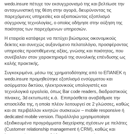
wedo.insure πέτυχε τον εκσυγχρονισμό της και βελτίωσε την
ανταγωνιστική της θέση στην αγορά, διευρύνοντας τις
παρεχόμενες υπηρεσίες και αξιοποιώντας εξοπλισμό
σύγχρονης τεχνολογίας, ο οποίος οδήγησε στην αύξηση της
ποιότητας των παρεχόμενων υπηρεσιών.
Η εταιρεία κατάφερε να πετύχει βιώσιμους οικονομικούς
δείκτες και συνεχώς αυξανόμενο πελατολόγιο, προσφέροντας
υπηρεσίες προστιθέμενης αξίας, γνώσης και ποιότητας, που
συνέβαλαν στον χαρακτηρισμό της συνολικής επένδυσης ως
καλής πρακτικής.
Συγκεκριμένα, μέσω της χρηματοδότησης από το ΕΠΑΝΕΚ η
wedo.insure προμηθεύτηκε εξοπλισμό ενσύρματου και
ασύρματου δικτύου, ηλεκτρονικούς υπολογιστές και
τεχνολογικά εργαλεία, όπως Bar code readers, διαδραστικούς
πίνακες, 3d εκτυπωτές κ.ά. Επιπρόσθετα αναβάθμισε την
ιστοσελίδα της, η οποία πλέον λειτουργεί σε 2 γλώσσες, καθώς
και σε περιβάλλον κινητών συσκευών – mobile responsive ή
dedicated mobile version. Παράλληλα χρησιμοποίησε
εξειδικευμένα προγράμματα διαχείρισης σχέσεων με πελάτες
(Customer relationship management ή CRM), καθώς και