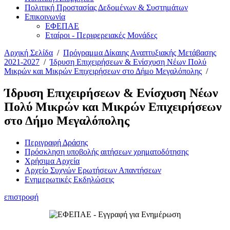
Πολιτική Προστασίας Δεδομένων & Συστημάτων
Επικοινωνία
ΕΦΕΠΑΕ
Εταίροι - Περιφερειακές Μονάδες
Αρχική Σελίδα
/
Πρόγραμμα Δίκαιης Αναπτυξιακής Μετάβασης
2021-2027
/
Ίδρυση Επιχειρήσεων & Ενίσχυση Νέων Πολύ
Μικρών και Μικρών Επιχειρήσεων στο Δήμο Μεγαλόπολης
/
Ίδρυση Επιχειρήσεων & Ενίσχυση Νέων
Πολύ Μικρών και Μικρών Επιχειρήσεων
στο Δήμο Μεγαλόπολης
Περιγραφή Δράσης
Πρόσκληση υποβολής αιτήσεων χρηματοδότησης
Χρήσιμα Αρχεία
Αρχείο Συχνών Ερωτήσεων Απαντήσεων
Ενημερωτικές Εκδηλώσεις
επιστροφή