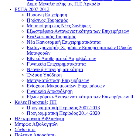
Δήμο Μεγαλόπολης της Π.Ε Αρκαδία
ΕΣΠΑ 2007-2013
Πράσινη Επιχείρηση
Πράσινος Τουρισμός
Μεταποίηση στις Νέες Συνθήκες
Εξωστρέφεια-Ανταγωνιστικότητα των Επιχειρήσεων
Εναλλακτικός Τουρισμός
Νέα Καινοτομική Επιχειρηματικότητα
Εκσυγχρονισμός Χερσαίων Εμπορευματικών Οδικών
Μεταφορών
Εθνικό Αποθεματικό Απροβλέπτων
Γυναικεία Επιχειρηματικότητα
Νεανική Επιχειρηματικότητα
Ένδυση Υπόδηση
Μετεγκατάσταση Επιχειρήσεων
Ενίσχυση Μικρομεσαίων Επιχειρήσεων
Γυναικεία Απασχόληση
Εξωστρέφεια-Ανταγωνιστικότητα των Επιχειρήσεων ΙΙ
Καλές Πρακτικές ΠΠ
Προγραμματική Περίοδος 2007-2013
Προγραμματική Περίοδος 2014-2020
Ηλεκτρονική Βιβλιοθήκη
Μητρώο Αξιολογητών
Σύνδεσμοι
Πολιτική Απορρήτου