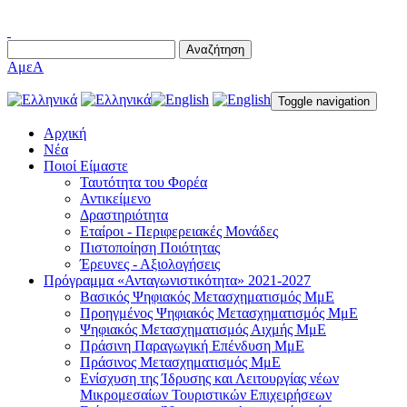
Αναζήτηση
AμεΑ
Toggle navigation
Αρχική
Νέα
Ποιοί Είμαστε
Ταυτότητα του Φορέα
Αντικείμενο
Δραστηριότητα
Εταίροι - Περιφερειακές Μονάδες
Πιστοποίηση Ποιότητας
Έρευνες - Αξιολογήσεις
Πρόγραμμα «Ανταγωνιστικότητα» 2021-2027
Βασικός Ψηφιακός Μετασχηματισμός ΜμΕ
Προηγμένος Ψηφιακός Μετασχηματισμός ΜμΕ
Ψηφιακός Μετασχηματισμός Αιχμής ΜμΕ
Πράσινη Παραγωγική Επένδυση ΜμΕ
Πράσινος Μετασχηματισμός ΜμΕ
Ενίσχυση της Ίδρυσης και Λειτουργίας νέων
Μικρομεσαίων Τουριστικών Επιχειρήσεων