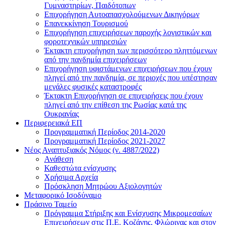
Γυμναστηρίων, Παιδότοπων
Επιχορήγηση Αυτοαπασχολούμενων Δικηγόρων
Επανεκκίνηση Τουρισμού
Επιχορήγηση επιχειρήσεων παροχής λογιστικών και
φοροτεχνικών υπηρεσιών
Έκτακτη επιχορήγηση των περισσότερο πληττόμενων
από την πανδημία επιχειρήσεων
Επιχορήγηση υφιστάμενων επιχειρήσεων που έχουν
πληγεί από την πανδημία, σε περιοχές που υπέστησαν
μεγάλες φυσικές καταστροφές
Έκτακτη Επιχορήγηση σε επιχειρήσεις που έχουν
πληγεί από την επίθεση της Ρωσίας κατά της
Ουκρανίας
Περιφερειακά ΕΠ
Προγραμματική Περίοδος 2014-2020
Προγραμματική Περίοδος 2021-2027
Νέος Αναπτυξιακός Νόμος (ν. 4887/2022)
Ανάθεση
Καθεστώτα ενίσχυσης
Χρήσιμα Αρχεία
Πρόσκληση Μητρώου Αξιολογητών
Μεταφορικό Ισοδύναμο
Πράσινο Ταμείο
Πρόγραμμα Στήριξης και Ενίσχυσης Μικρομεσαίων
Επιχειρήσεων στις Π.Ε. Κοζάνης, Φλώρινας και στον