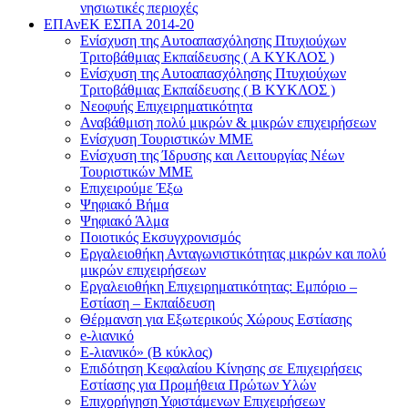
νησιωτικές περιοχές
ΕΠΑνΕΚ ΕΣΠΑ 2014-20
Ενίσχυση της Αυτοαπασχόλησης Πτυχιούχων
Τριτοβάθμιας Εκπαίδευσης ( Α ΚΥΚΛΟΣ )
Ενίσχυση της Αυτοαπασχόλησης Πτυχιούχων
Τριτοβάθμιας Εκπαίδευσης ( Β ΚΥΚΛΟΣ )
Νεοφυής Επιχειρηματικότητα
Αναβάθμιση πολύ μικρών & μικρών επιχειρήσεων
Ενίσχυση Τουριστικών ΜΜΕ
Ενίσχυση της Ίδρυσης και Λειτουργίας Νέων
Τουριστικών ΜΜΕ
Επιχειρούμε Έξω
Ψηφιακό Βήμα
Ψηφιακό Άλμα
Ποιοτικός Εκσυγχρονισμός
Εργαλειοθήκη Ανταγωνιστικότητας μικρών και πολύ
μικρών επιχειρήσεων
Εργαλειοθήκη Επιχειρηματικότητας: Εμπόριο –
Εστίαση – Εκπαίδευση
Θέρμανση για Εξωτερικούς Χώρους Εστίασης
e-λιανικό
E-λιανικό» (B κύκλος)
Επιδότηση Κεφαλαίου Κίνησης σε Επιχειρήσεις
Εστίασης για Προμήθεια Πρώτων Υλών
Επιχορήγηση Υφιστάμενων Επιχειρήσεων